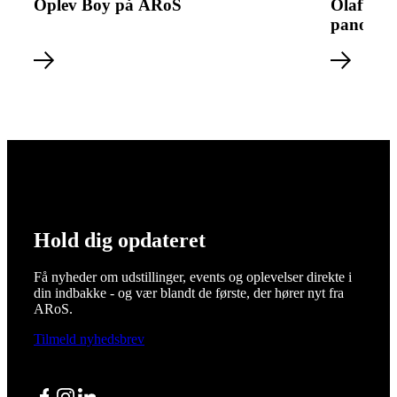
Oplev Boy på ARoS
Olafur E
panoram
Hold dig opdateret
Få nyheder om udstillinger, events og oplevelser direkte i
din indbakke - og vær blandt de første, der hører nyt fra
ARoS.
Tilmeld nyhedsbrev