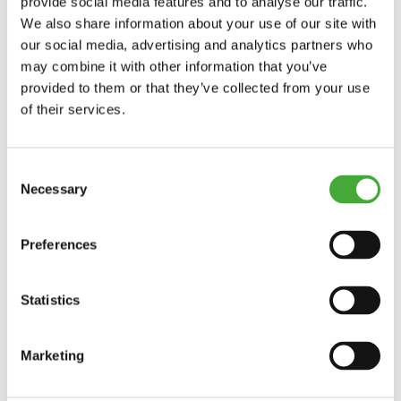
provide social media features and to analyse our traffic.
We also share information about your use of our site with
our social media, advertising and analytics partners who
may combine it with other information that you’ve
provided to them or that they’ve collected from your use
Læs mere om UDSOLGT · Koncert med Petra Hermanova
of their services.
Koncerter
14.08.2026 Kl. 20.49 - 21.49
Consent
Necessary
Selection
UDSOLGT · Koncert med Petra Hermanova
Preferences
Få en særlig oplevelse i As Seen Below, når vi inviterer til
koncerter ved Tusmørke ved solnedgang.
Statistics
Marketing