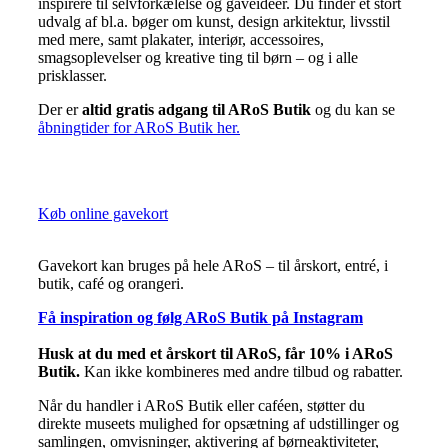
inspirere til selvforkælelse og gaveidéer. Du finder et stort
udvalg af bl.a. bøger om kunst, design arkitektur, livsstil
med mere, samt plakater, interiør, accessoires,
smagsoplevelser og kreative ting til børn – og i alle
prisklasser.
Der er
altid gratis adgang til ARoS Butik
og du kan se
åbningtider for ARoS Butik her.
Køb online gavekort
Gavekort kan bruges på hele ARoS – til årskort, entré, i
butik, café og orangeri.
Få inspiration og følg ARoS Butik på Instagram
Husk at du med et årskort til ARoS, får 10% i ARoS
Butik.
Kan ikke kombineres med andre tilbud og rabatter.
Når du handler i ARoS Butik eller caféen, støtter du
direkte museets mulighed for opsætning af udstillinger og
samlingen, omvisninger, aktivering af børneaktiviteter,