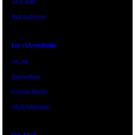
ARoS Butik
Book rundvisning
For virksomheder
Art Club
Mødefaciliteter
Corporate Partners
ARoS Ambassadors
Om ARoS