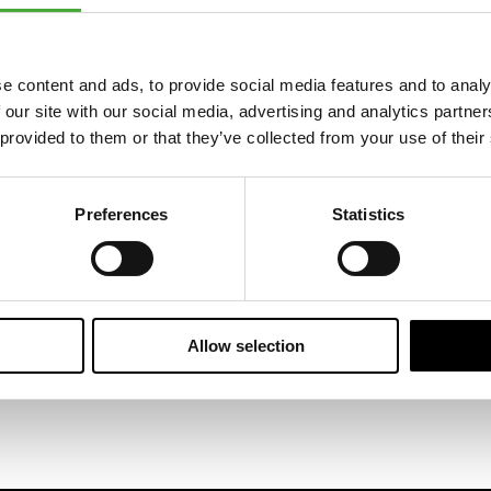
e content and ads, to provide social media features and to analy
 our site with our social media, advertising and analytics partn
Læs mere om Tidslinje 1847 - 2024
 provided to them or that they’ve collected from your use of their
Om ARoS
Tidslinje 1847 - 2024
Preferences
Statistics
Se tidslinje for ARoS' Historie.
Allow selection