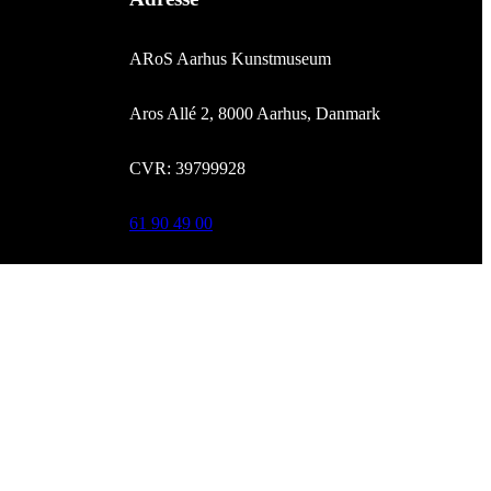
ARoS Aarhus Kunstmuseum
Aros Allé 2, 8000 Aarhus, Danmark
CVR: 39799928
61 90 49 00
info@aros.dk