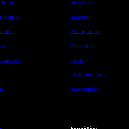
tillinger
ARoS Talks
stillinger
Bevægelse
tillinger
Børn og familier
low
Ferniseringer
ow panorama
Foredrag
For dig med årskort
26
Rundvisninger
S
Formidling