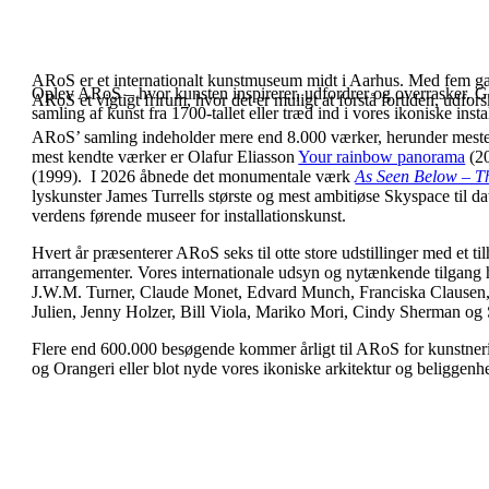
ARoS er et internationalt kunstmuseum midt i Aarhus. Med fem galler
Oplev ARoS – hvor kunsten inspirerer, udfordrer og overrasker. Gå 
ARoS et vigtigt frirum, hvor det er muligt at forstå fortiden, udfor
samling af kunst fra 1700-tallet eller træd ind i vores ikoniske in
ARoS’ samling indeholder mere end 8.000 værker, herunder mester
mest kendte værker er Olafur Eliasson
Your rainbow panorama
(20
(1999). I 2026 åbnede det monumentale værk
As Seen Below – T
lyskunster James Turrells største og mest ambitiøse Skyspace til 
verdens førende museer for installationskunst.
Hvert år præsenterer ARoS seks til otte store udstillinger med et t
arrangementer. Vores internationale udsyn og nytænkende tilgang h
J.W.M. Turner, Claude Monet, Edvard Munch, Franciska Clausen, S
Julien, Jenny Holzer, Bill Viola, Mariko Mori, Cindy Sherman og 
Flere end 600.000 besøgende kommer årligt til ARoS for kunstneri
og Orangeri eller blot nyde vores ikoniske arkitektur og beliggenh