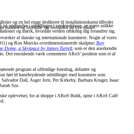
ier og en hel etage dedikeret til installationskunst tilbyder
på opdagelse i udstillinger i verdensklasse, se vores unikke
ske nutiden og forestille sig fremtiden på nye måder.
stallationer og mærk, hvordan verden omkring dig forandrer sig.
værker af danske og internationale kunstnere. Nogle af vores
11) og Ron Muecks overdimensionerede skulptur;
Boy
he Dome, a Skyspace by James Turrell
, som er den anerkendte
dato. Det enestående værk cementerer ARoS’ position som et af
ilhørende program af offentlige foredrag, debatter og
ar ført til banebrydende udstillinger med kunstnere som
alvador Dalí, Asger Jorn, Per Kirkeby, Barbara Kruger, Isaac
Sarah Sze.
ske oplevelser, for at shoppe i ARoS Butik, spise i ARoS Café
ed.