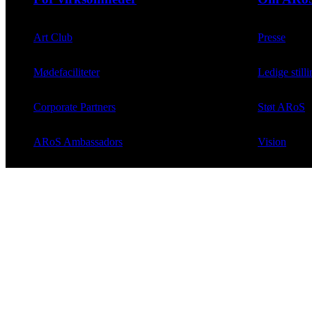
Art Club
Presse
Mødefaciliteter
Ledige stilli
Corporate Partners
Støt ARoS
ARoS Ambassadors
Vision
Kontakt