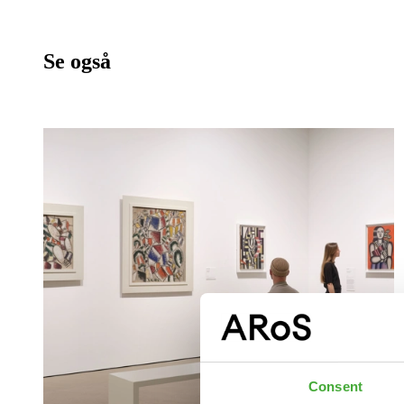
Se også
Consent