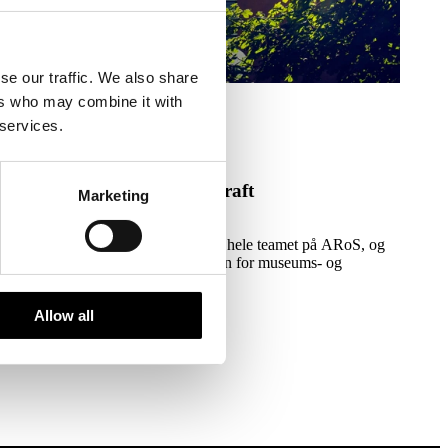
se our traffic. We also share
ers who may combine it with
Læs mere om Bæredygtighed som drivkraft
 services.
Om ARoS
Bæredygtighed som drivkraft
Marketing
Bæredygtighed er en drivkraft for hele teamet på ARoS, og
vi ønsker at udvise lederskab inden for museums- og
kunstsektoren.
Allow all