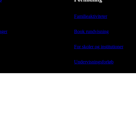
Familieaktiviteter
nger
Book rundvisning
For skoler og institutioner
Undervisningsforløb
ARoS Bibliotek
Udgivelser og forskning
ARoS Public Engagement