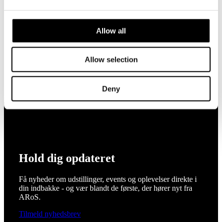
Her kan du hente inspirationsmateriale til vores
Vi oplever 
Allow all
forskellige udstillinger. Materialet kan både
på forhånd e
bruges før og efter jeres besøg på museet.
en god mus
Allow selection
Deny
Hold dig opdateret
Få nyheder om udstillinger, events og oplevelser direkte i
din indbakke - og vær blandt de første, der hører nyt fra
ARoS.
Tilmeld nyhedsbrev