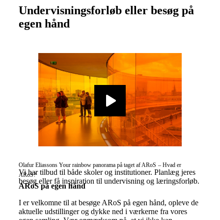
Undervisningsforløb eller besøg på
egen hånd
Olafur Eliassons Your rainbow panorama på taget af ARoS
–
Hvad er
Vi har tilbud til både skoler og institutioner. Planlæg jeres
ARoS?
besøg eller få inspiration til undervisning og læringsforløb.
ARoS på egen hånd
I er velkomne til at besøge ARoS på egen hånd, opleve de
aktuelle udstillinger og dykke ned i værkerne fra vores