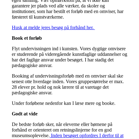
egen samling. Vær opmærksom på, at vi ikke kan
garantere jer plads ved alle værker, da skoler og
institutioner, som har bestilt et forløb med en omviser, har
førsteret til kunstværkerne.
Husk at melde jeres besøg på forhånd her.
Book et forløb
Flyt undervisningen ind i kunsten. Vores dygtige omvisere
er studerende på videregående kunstfaglige uddannelser og
har det faglige ansvar under besøget. I har stadig det
pædagogiske ansvar.
Booking af undervisningsforløb med en omviser skal ske
senest otte hverdage inden. Vores gruppestørrelse er max.
28 elever pr. hold og nok lærere til at varetage det
pædagogiske ansvar.
Under forløbene nedenfor kan I læse mere og booke.
Godt at vide
De bedste forløb sker, når eleverne eller børnene på
forhånd er orienteret om retningslinjerne for en god
museumsoplevelse.
Inden besøget opfordres I derfor til at