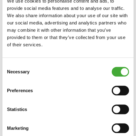
Læs også
We use cookies to personalise content and ads, to
provide social media features and to analyse our traffic.
We also share information about your use of our site with
our social media, advertising and analytics partners who
may combine it with other information that you’ve
provided to them or that they’ve collected from your use
of their services.
Consent
Necessary
Selection
Preferences
Statistics
Læs mere om Inspiration til undervisning
Læs mere o
Marketing
Inspiration til undervisning
Færdsels