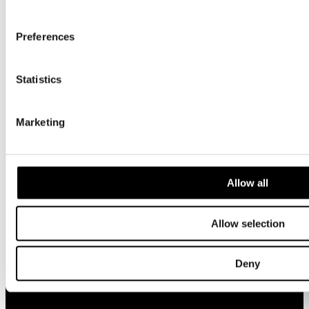
Kontakt
Preferences
Statistics
Formidling
Marketing
Familieaktiviteter
Book rundvisning
Allow all
For skoler og institutioner
Allow selection
Undervisningsforløb
Deny
ARoS Bibliotek