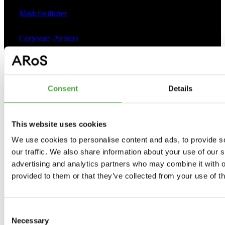
Mødefaciliteter
Corporate Partners
ARoS Ambassadors
Consent
Details
Om ARoS
This website uses cookies
Presse
We use cookies to personalise content and ads, to provide s
our traffic. We also share information about your use of our s
Ledige stillinger
advertising and analytics partners who may combine it with o
provided to them or that they’ve collected from your use of th
Støt ARoS
Consent
Vision
Necessary
Selection