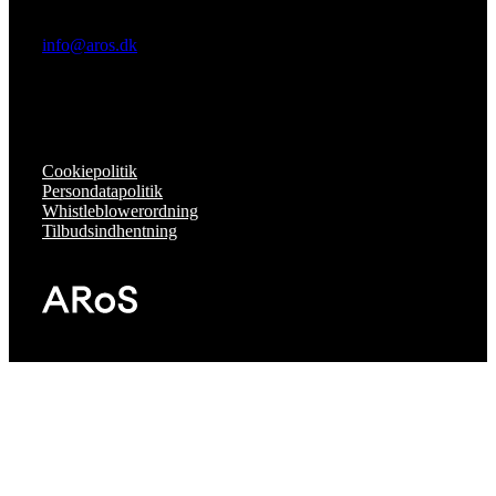
info@aros.dk
Cookiepolitik
Persondatapolitik
Whistleblowerordning
Tilbudsindhentning