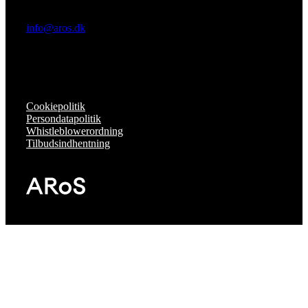
info@aros.dk
Cookiepolitik
Persondatapolitik
Whistleblowerordning
Tilbudsindhentning