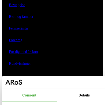
Bevægelse
Børn og familier
Ferniseringer
Foredrag
For dig med årskort
Rundvisninger
Praktisk
Consent
Details
Åbningstider