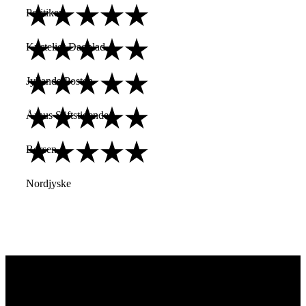
Politiken
Kristeligt Dagblad
Jyllands-Posten
Århus Stiftstidende
Børsen
Nordjyske