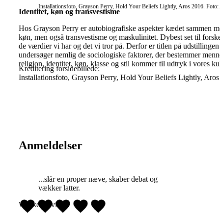
Installationsfoto, Grayson Perry, Hold Your Beliefs Lightly, Aros 2016. Foto
Identitet, køn og transvestisme
Hos Grayson Perry er autobiografiske aspekter kædet sammen med 
køn, men også transvestisme og maskulinitet. Dybest set til forskell
de værdier vi har og det vi tror på. Derfor er titlen på udstillinge
undersøger nemlig de sociologiske faktorer, der bestemmer menn
religion, identitet, køn, klasse og stil kommer til udtryk i vores ku
Kreditering forsidebillede:
Installationsfoto, Grayson Perry, Hold Your Beliefs Lightly, Ar
Anmeldelser
...slår en proper næve, skaber debat og
vækker latter.
Weekendavisen