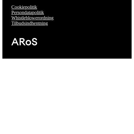
Cookiepolitik
Persondatapolitik
Whistleblowerordning
Tilbudsindhentning