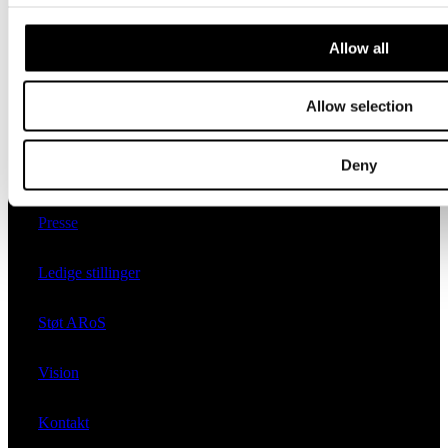
Corporate Partners
Allow all
ARoS Ambassadors
Allow selection
Deny
Om ARoS
Presse
Ledige stillinger
Støt ARoS
Vision
Kontakt