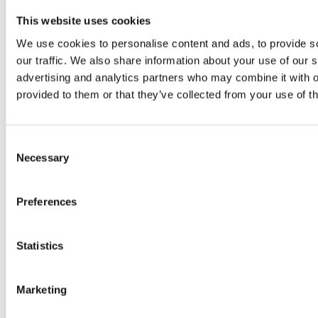
Billetter og priser
This website uses cookies
We use cookies to personalise content and ads, to provide s
Årskort og dine fordele
our traffic. We also share information about your use of our s
advertising and analytics partners who may combine it with o
Mad & drikke
provided to them or that they’ve collected from your use of th
ARoS Butik
Consent
Necessary
Book rundvisning
Selection
Preferences
For virksomheder
Statistics
Art Club
Marketing
Mødefaciliteter