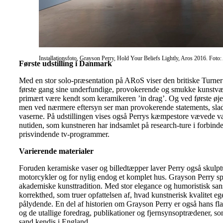
Installationsfoto, Grayson Perry, Hold Your Beliefs Lightly, Aros 2016. Foto
Første udstilling i Danmark
Med en stor solo-præsentation på ARoS viser den britiske Turner
første gang sine underfundige, provokerende og smukke kunstvæ
primært være kendt som keramikeren ’in drag’. Og ved første øjek
men ved nærmere eftersyn ser man provokerende statements, slad
vaserne. På udstillingen vises også Perrys kæmpestore vævede væg
nutiden, som kunstneren har indsamlet på research-ture i forbinde
prisvindende tv-programmer.
Varierende materialer
Foruden keramiske vaser og billedtæpper laver Perry også skulpture
motorcykler og for nylig endog et komplet hus. Grayson Perry spar
akademiske kunsttradition. Med stor elegance og humoristisk sans
korrekthed, som truer opfattelsen af, hvad kunstnerisk kvalitet eg
pålydende. En del af historien om Grayson Perry er også hans f
og de utallige foredrag, publikationer og fjernsynsoptrædener, so
sand kendis i England.