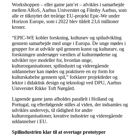
Workshoppen – eller game jam’et – afvikles i samarbejde
mellem ARoS, Aarhus Universitet og Filmby Aarhus, som
alle er tilknyttet det treårige EU-projekt Epic-We under
Horizon Europe, som i 2022 blev tildelt 23,6 millioner
kroner.
“EPIC-WE kobler forskning, kulturarv og spiludvikling
gennem samarbejde med unge i Europa. De unge mødes i
grupper for at udvikle spil gennem kunst og kulturarv, og
forskningen undersøger værdien af kulturmøderne og
udvikler nye modeller for, hvordan unge,
kulturorganisationer, spilindustri og videregående
uddannelser kan mødes og praktisere en ny form for
kulturskabelse gennem spil,” forklarer projektleder og
lektor i didaktisk design og teknologi ved DPU, Aarhus
Universitet Rikke Toft Nørgård.
Lignende game jams afholdes parallelt i Holland og
Portugal, og efterfølgende stilles al viden, der indsamles og
udvikles undervejs, til rådighed for andre
kulturorganisationer, kreative industrier og videregående
uddannelser i EU.
Spilindustrien klar til at overtage prototyper