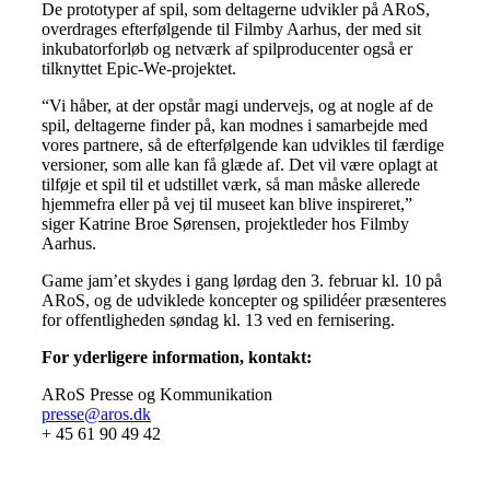
De prototyper af spil, som deltagerne udvikler på ARoS,
overdrages efterfølgende til Filmby Aarhus, der med sit
inkubatorforløb og netværk af spilproducenter også er
tilknyttet Epic-We-projektet.
“Vi håber, at der opstår magi undervejs, og at nogle af de
spil, deltagerne finder på, kan modnes i samarbejde med
vores partnere, så de efterfølgende kan udvikles til færdige
versioner, som alle kan få glæde af. Det vil være oplagt at
tilføje et spil til et udstillet værk, så man måske allerede
hjemmefra eller på vej til museet kan blive inspireret,”
siger Katrine Broe Sørensen, projektleder hos Filmby
Aarhus.
Game jam’et skydes i gang lørdag den 3. februar kl. 10 på
ARoS, og de udviklede koncepter og spilidéer præsenteres
for offentligheden søndag kl. 13 ved en fernisering.
For yderligere information, kontakt:
ARoS Presse og Kommunikation
presse@aros.dk
+ 45 61 90 49 42