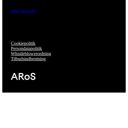
info@aros.dk
Cookiepolitik
Persondatapolitik
Whistleblowerordning
Tilbudsindhentning