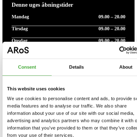
Denne uges åbningstider
Mandag
09.00 – 20.00
Tirsdag
09.00 – 20.00
Onsdag
09.00 – 20.00
Torsdag
09.00 – 20.00
Fredag
09.00 – 20.00
Consent
Details
About
Lørdag
09.00 – 17.00
Søndag
09.00 – 17.00
This website uses cookies
We use cookies to personalise content and ads, to provide s
Bemærk at åbningstider - kan variere i forbindelse med
media features and to analyse our traffic. We also share
helligdage og særlige arrangementer.
information about your use of our site with our social media,
advertising and analytics partners who may combine it with o
Se flere åbningstider
information that you’ve provided to them or that they’ve colle
from your use of their services.