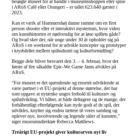
besøgte museet for at handle i museumsshoppen eller spise
i ARoS Café eller Orangeri – er tallet 623.640 gæster i
2023.
Kan et værk af Hammershøj danne ramme om en first
person shooter eller et interaktivt mysterium, hvor viden
om kunsthistorien er nødvendig for at løse spillets gåde?
Og hvad sker der, når unge under 30 år opholder sig på
ARoS i en weekend for at udvikle koncepter og prototyper
i krydsfeltet mellem spilindustri og kulturformidling?
Begge dele bliver besvaret den 3. – 4. februar, hvor det
første af fire såkaldte Epic-We Game Jams afvikles på
ARoS.
“For museet er det spændende og enormt udviklende at
være partner i et EU-projekt af denne størrelse, der har
som opgave at nytænke unges forhold til kulturarv og
spiludvikling. Vi håber, at både deltagere og de mange, der
forhåbentligt efterfølgende kan nyde godt af de spil, der
udvikles, knytter sig endnu tættere til vores samling og
oplever nye, involverende og legende sider af kunsten,”
siger museumsdirektør Rebecca Matthews.
Treårigt EU-projekt giver kulturarven nyt liv