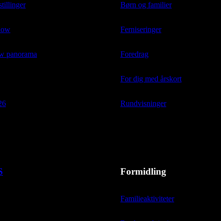
tillinger
Børn og familier
low
Ferniseringer
ow panorama
Foredrag
For dig med årskort
26
Rundvisninger
S
Formidling
Familieaktiviteter