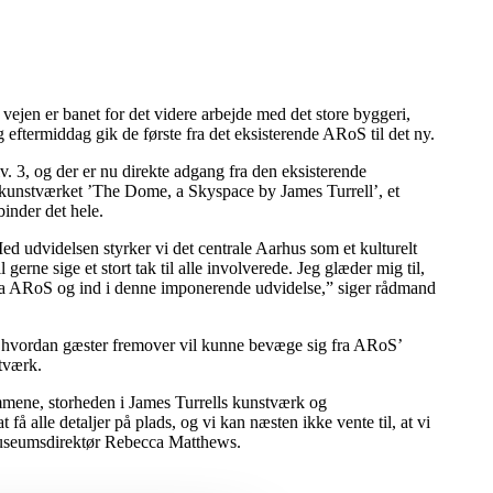
en er banet for det videre arbejde med det store byggeri,
ftermiddag gik de første fra det eksisterende ARoS til det ny.
 3, og der er nu direkte adgang fra den eksisterende
kunstværket ’The Dome, a Skyspace by James Turrell’, et
binder det hele.
 Med udvidelsen styrker vi det centrale Aarhus som et kulturelt
gerne sige et stort tak til alle involverede. Jeg glæder mig til,
en fra ARoS og ind i denne imponerende udvidelse,” siger rådmand
, hvordan gæster fremover vil kunne bevæge sig fra ARoS’
tværk.
mmene, storheden i James Turrells kunstværk og
få alle detaljer på plads, og vi kan næsten ikke vente til, at vi
r museumsdirektør Rebecca Matthews.