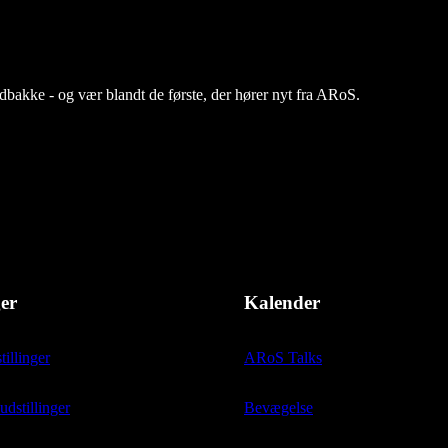
ndbakke - og vær blandt de første, der hører nyt fra ARoS.
ger
Kalender
tillinger
ARoS Talks
stillinger
Bevægelse