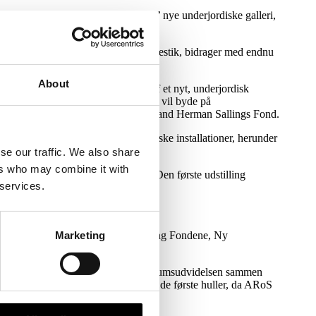
ik pressen et smugkig ind i ARoS’ nye underjordiske galleri,
ektur.
støttet hele udvidelsen fra første spadestik, bidrager med endnu
.000 kvadratmeter-store galleri.
About
' visionære projekt med skabelsen af et nyt, underjordisk
r både etablerede og nye kunstnere, som vil byde på
ger Karin Salling, næstformand i Købmand Herman Sallings Fond.
de søjler og lofthængte, synlige tekniske installationer, herunder
 uovertruffen audiovisuel oplevelse.
se our traffic. We also share
ers who may combine it with
ye galleri med 4,5 millioner kroner. Den første udstilling
 services.
ngsprogram 2025.
Museumsudvidelsen er støttet af Salling Fondene, Ny
Marketing
onator.
0 års kunsthistorie ved at bygge museumsudvidelsen sammen
sen af 00’erne var med til at grave de første huller, da ARoS
stian Jacobsen uddyber: