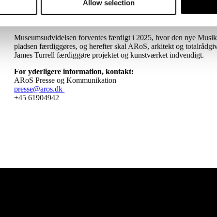
Allow selection
”Man siger, at kunst bygger bro mellem mennesker – og med indv
nye bidrager vi i Aarsleff til netop det værdifulde formål. I samme 
museet – og styrker vores forbindelse til både Aarhus og til kunste
Museumsudvidelsen forventes færdigt i 2025, hvor den nye Musikh
pladsen færdiggøres, og herefter skal ARoS, arkitekt og totalrå
James Turrell færdiggøre projektet og kunstværket indvendigt.
For yderligere information, kontakt:
ARoS Presse og Kommunikation
presse@aros.dk
+45 61904942