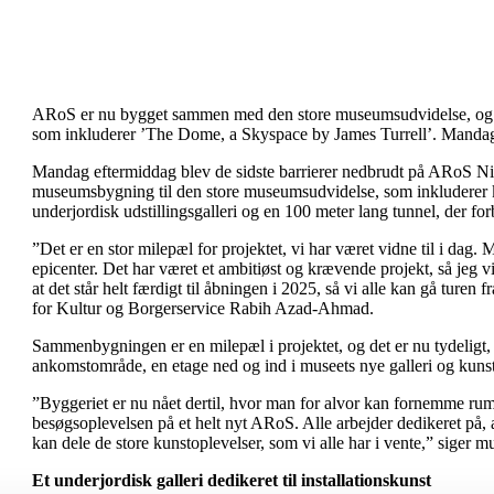
ARoS er nu bygget sammen med den store museumsudvidelse, og vej
som inkluderer ’The Dome, a Skyspace by James Turrell’. Mandag e
Mandag eftermiddag blev de sidste barrierer nedbrudt på ARoS Niv.
museumsbygning til den store museumsudvidelse, som inkluderer 
underjordisk udstillingsgalleri og en 100 meter lang tunnel, der for
”Det er en stor milepæl for projektet, vi har været vidne til i dag.
epicenter. Det har været et ambitiøst og krævende projekt, så jeg vil 
at det står helt færdigt til åbningen i 2025, så vi alle kan gå tur
for Kultur og Borgerservice Rabih Azad-Ahmad.
Sammenbygningen er en milepæl i projektet, og det er nu tydeligt
ankomstområde, en etage ned og ind i museets nye galleri og kuns
”Byggeriet er nu nået dertil, hvor man for alvor kan fornemme ru
besøgsoplevelsen på et helt nyt ARoS. Alle arbejder dedikeret på, at 
kan dele de store kunstoplevelser, som vi alle har i vente,” sige
Et underjordisk galleri dedikeret til installationskunst