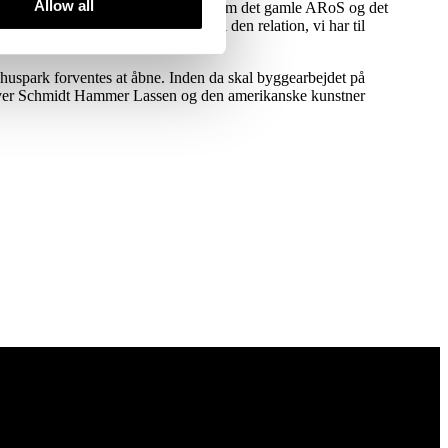
Allow all
ielsen af den fysiske overgang mellem det gamle ARoS og det
ombæring knytter vi endnu et bånd i den relation, vi har til
n. Det er en rigtig god dag.”
uspark forventes at åbne. Inden da skal byggearbejdet på
dgiver Schmidt Hammer Lassen og den amerikanske kunstner