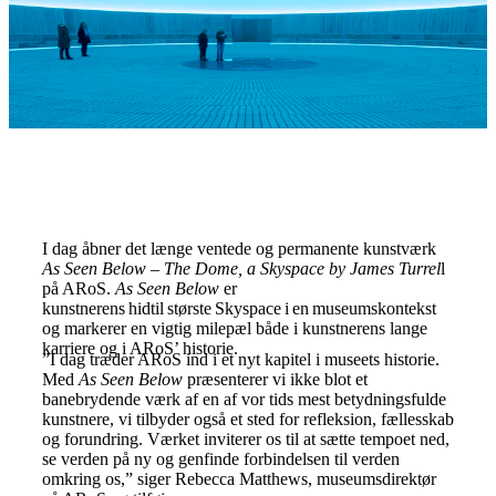
I dag åbner det længe ventede og permanente kunstværk
As Seen Below
– The Dome, a Skyspace by James Turrel
l
på ARoS.
As Seen Below
er
kunstnerens hidtil største Skyspace i en museumskontekst
og markerer en vigtig milepæl både i kunstnerens lange
karriere og i ARoS’ historie.
”I dag træder ARoS ind i et nyt kapitel i museets historie.
Med
As Seen Below
præsenterer vi ikke blot et
banebrydende værk af en af vor tids mest betydningsfulde
kunstnere, vi tilbyder også et sted for refleksion, fællesskab
og forundring. Værket inviterer os til at sætte tempoet ned,
se verden på ny og genfinde forbindelsen til verden
omkring os,” siger Rebecca Matthews, museumsdirektør