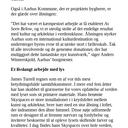
Også i Aarhus Kommune, der er projektets bygherre, er
der glæde over åbningen:
”Det har været et kæmpestort arbejde at få etableret
As
Seen Below
, og vi er utrolig stolte af det endelige resultat
med kultur og arkitektur i verdensklasse. Åbningen styrker
Aarhus som en international kulturdestination og
understreger byens evne til at tænke stort i fællesskab. Tak
til alle involverede og de generøse donationer, der har
muliggjort dette fantastiske nye kunstværk,” siger Anders
Winnerskjold, Aarhus’ borgmester.
Et livslangt arbejde med lys
James Turrell regnes som en af vor tids mest
betydningsfulde samtidskunstnere. I mere end fem årtier
har han skubbet til grænserne for vores opfattelse af verden
med lyset som sit primære materiale. Hans berømte
Skyspaces er store installationer i i krydsfeltet mellem
kunst og arkitektur, hver især med en stor åbning i loftet,
der indrammer den åbne himmel. Disse nøje udformede
rum er designet til at fremme nærvær og fordybelse og
inviterer beskuerne til at opleve lysets skiftende farver og
kvaliteter. I dag findes hans Skyspaces over hele verden,