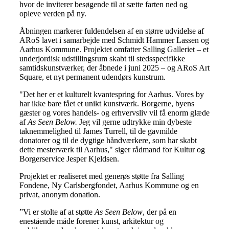
hvor de inviterer besøgende til at sætte farten ned og
opleve verden på ny.
Åbningen markerer fuldendelsen af en større udvidelse af
ARoS lavet i samarbejde med Schmidt Hammer Lassen og
Aarhus Kommune. Projektet omfatter Salling Galleriet – et
underjordisk udstillingsrum skabt til stedsspecifikke
samtidskunstværker, der åbnede i juni 2025 – og ARoS Art
Square, et nyt permanent udendørs kunstrum.
"Det her er et kulturelt kvantespring for Aarhus. Vores by
har ikke bare fået et unikt kunstværk. Borgerne, byens
gæster og vores handels- og erhvervsliv vil få enorm glæde
af
As Seen Below.
Jeg vil gerne udtrykke min dybeste
taknemmelighed til James Turrell, til de gavmilde
donatorer og til de dygtige håndværkere, som har skabt
dette mesterværk til Aarhus," siger rådmand for Kultur og
Borgerservice Jesper Kjeldsen.
Projektet er realiseret med generøs støtte fra Salling
Fondene, Ny Carlsbergfondet, Aarhus Kommune og en
privat, anonym donation.
”Vi er stolte af at støtte
As Seen Below
, der på en
enestående måde forener kunst, arkitektur og