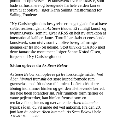
publikumsoplevelser – et kunstværk i verdensklasse, som
både aarhusianere og besøgende fra hele verden kan se
frem til at opleve,” siger Karin Salling, næstformand for
Salling Fondene.
"Ny Carlsbergfondets bestyrelse er meget glade for at have
støttet realiseringen af
As Seen Below
. Et rumligt kunst- og
bygningsværk, som nu giver ARoS en helt ny attraktion af
international kaliber. James Turrell har skabt et enestående
kunstværk, som utvivlsomt vil blive besøgt af mange
mennesker fra ind- og udland. Stort tillykke til ARoS med
dette fantastiske monument,” siger Sanne Kofod Olsen,
forperson i Ny Carlsbergfondet.
Sådan oplever du
As Seen Below
As Seen Below
kan opleves på tre forskellige måder. Ved
Åben himmel
fremstår det store kuppelformede rum
grænseløst med frit udsyn til himlen. Loftets cirkulære
åbning indrammer himlen og gør den til et levende lærred,
der hele tiden forandrer sig. Når rummets form fjerner de
vante pejlemærker, kan himlen fremstå som en
ren farveflade, intens og nærværende.
Åben himmel
er
typisk sådan, du vil møde det ved ankomst. Fra den 20.
juni kan du opleve
Åben himmel
i
As Seen Below
i hele
ARoS’ åbningstid.