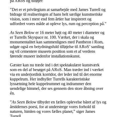
på ARoS og tilføjer:
"Det er et privilegium at samarbejde med James Turrell og
bidrage til realiseringen af hans helt særlige kunstneriske
vision, som i mere end fem årtier har inspireret og
udfordret vores måde at opleve lys, rum og perception på."
As Seen Below
er 16 meter højt og 40 meter i diameter og
er Turrells Skyspace nr. 100. Værket, der i skala og
monumentalitet kan sammenlignes med Pantheon i Rom,
udgør også en betydningsfuld tilføjelse til ARoS’ samling
og vil cementere museets position som et af verdens
førende museer indenfor installationskunst.
Gæster kan nu træde ind i det spektakulære kunstværk
som en del af besøget på ARoS. Man træder ind i værket
via en underjordisk korridor, der leder ind til det enorme
kuppelrum. Her indhyller Turrells karakteristiske
lyssætning hele kuppelrummet og indrammer den
uendelige himmel, der ses gennem den store åbning over
én.
”
As Seen Below
tilbyder en fælles oplevelse båret af lys og
årstidernes poesi, for at understrege vores forhold til
naturen, himlen og vores fælles planet,” siger James
Turrell.