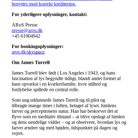
benyttes mod korrekt kreditering.
For yderligere oplysninger, kontakt:
ARoS Presse
presse@aros.dk
+45 61904942
For bookingoplysninger:
aros.dk/
skyspace
Om James Turrell
James Turrell blev født i Los Angeles i 1943, og hans
fascination af lys begyndte tidligt, blandt andet formet af
hans opvækst i en kvækerfamilie, hvor stilhed og
fordybelse spillede en central rolle.
Som ung uddannede James Turrell sig til pilot og
tilbragte mange timer i luften, betaget af lyset, himlens
farver og perceptionens natur. Han har beskrevet det at
flyve som en meditativ tilstand – at blive opslugt af himlen
og dens uendelige vidder – og at observere, hvordan lys og
farver ændrer sig med højden, tidspunktet på dagen og
vejret.