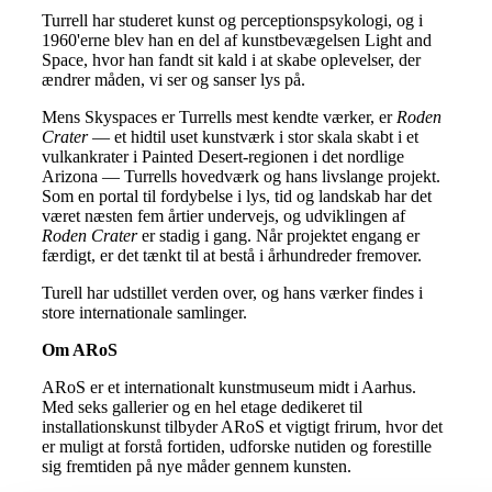
Turrell har studeret kunst og perceptionspsykologi, og i
1960'erne blev han en del af kunstbevægelsen Light and
Space, hvor han fandt sit kald i at skabe oplevelser, der
ændrer måden, vi ser og sanser lys på.
Mens Skyspaces er Turrells mest kendte værker, er
Roden
Crater
— et hidtil uset kunstværk i stor skala skabt i et
vulkankrater i Painted Desert-regionen i det nordlige
Arizona — Turrells hovedværk og hans livslange projekt.
Som en portal til fordybelse i lys, tid og landskab har det
været næsten fem årtier undervejs, og udviklingen af
Roden Crater
er stadig i gang. Når projektet engang er
færdigt, er det tænkt til at bestå i århundreder fremover.
Turell har udstillet verden over, og hans værker findes i
store internationale samlinger.
Om ARoS
ARoS er et internationalt kunstmuseum midt i Aarhus.
Med seks gallerier og en hel etage dedikeret til
installationskunst tilbyder ARoS et vigtigt frirum, hvor det
er muligt at forstå fortiden, udforske nutiden og forestille
sig fremtiden på nye måder gennem kunsten.