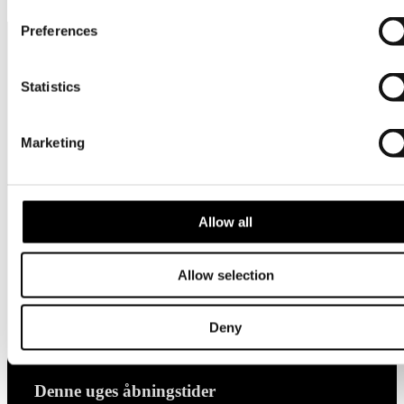
Preferences
Statistics
Hold dig opdateret
Marketing
Få nyheder om udstillinger, events og oplevelser direkte i
din indbakke - og vær blandt de første, der hører nyt fra
ARoS.
Allow all
Tilmeld nyhedsbrev
Allow selection
Facebook
Instagram
LinkedIn
Deny
Denne uges åbningstider