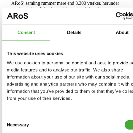
ARoS’ samling rummer mere end 8.300 værker, herunder
mesterværker af danske og internationale kunstnere.
Samlingen byder på ikoniske værker som Olafur Eliassons
Your rainbow panorama
(2011) og Ron Muecks
overdimensionerede skulptur
Boy
(1999). Fra i dag kan
besøgende også opleve
As Seen Below – The Dome, a
Consent
Details
About
Skyspace by James Turrell
, som er kunstnerens mest
ambitiøse Skyspace til dato. Den enestående installation vil
cementere ARoS’ position som et af verdens førende
museer for installationskunst.
This website uses cookies
Hvert år præsenterer ARoS seks til otte store udstillinger
We use cookies to personalise content and ads, to provide s
med et tilhørende program af offentlige arrangementer.
media features and to analyse our traffic. We also share
ARoS’ internationale udsyn og nytænkende tilgang har
information about your use of our site with our social media,
ført til banebrydende udstillinger med kunstnere som
advertising and analytics partners who may combine it with o
J.M.W. Turner, Claude Monet, Edvard Munch, Franciska
information that you’ve provided to them or that they’ve colle
Clausen, Salvador Dalì, Asger Jorn, Per Kirkeby, Barbara
Kruger, Isaac Julien, Jenny Holzer, Bill Viola, Isaac Julien,
from your use of their services.
Cindy Sherman, Mariko Mori, Sarah Sze og mange flere.
Flere end 650.000 besøgende kommer årligt til ARoS.
Consent
Necessary
Selection