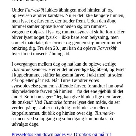
Under
Farveskift
lukkes åbningen mod himlen af, og
oplevelsen ændrer karakter. Nu er det ikke længere himlen,
men lyset og farverne, der træder frem. Uden den åbne
himmel samler opmærksomheden sig om rummet,
væggene opløses i lys, og rummet synes at skifte form. Her
bliver lyset noget fysisk – ikke bare som belysning, men
som et materiale, der former og gennemstrømmer rummet
omkring dig. Fra den 20. juni kan du opleve
Farveskift
hver time i museets åbningstid.
I overgangen mellem dag og nat kan du opleve særlige
Tusmørke
-seancer. Her er det udvendige låg åbent, og lyset
i kuppelrummet skifter langsomt farve, i takt med, at solen
står op eller går ned. Når Turrell ændrer vores
synsoplevelse gennem skiftende farver, forandrer han også
tilsyneladende farven på himlen – fra det ene øjeblik til det
andet. Som han siger: ”Jeg kan give himlen lige den farve,
du ønsker.” Ved
Tusmørke
former lyset den måde, du ser
verden på og skaber en tydelig forbindelse mellem
kuppelrummet, dit blik og himlen over dig.
Tusmørke
-
seancer ved solopgang og solnedgang kan bookes på
udvalgte dage.
Pressefotos kan downloades via Dropbox og må frit