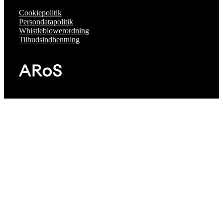
Cookiepolitik
Persondatapolitik
Whistleblowerordning
Tilbudsindhentning