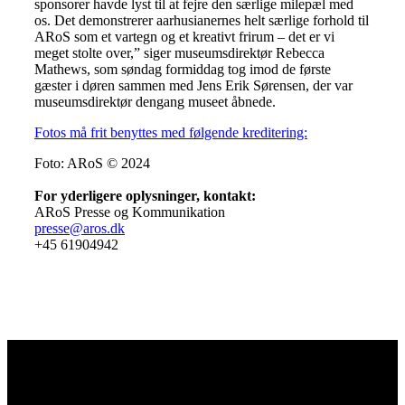
sponsorer havde lyst til at fejre den særlige milepæl med
os. Det demonstrerer aarhusianernes helt særlige forhold til
ARoS som et vartegn og et kreativt frirum – det er vi
meget stolte over,” siger museumsdirektør Rebecca
Mathews, som søndag formiddag tog imod de første
gæster i døren sammen med Jens Erik Sørensen, der var
museumsdirektør dengang museet åbnede.
Fotos må frit benyttes med følgende kreditering:
Foto: ARoS © 2024
For yderligere oplysninger, kontakt:
ARoS Presse og Kommunikation
presse@aros.dk
+45 61904942