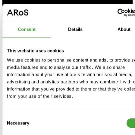
Kommende udstillinger
Tidligere udstillinger
Consent
Details
About
As Seen Below
This website uses cookies
Your rainbow panorama
We use cookies to personalise content and ads, to provide s
Samlingen
media features and to analyse our traffic. We also share
information about your use of our site with our social media,
advertising and analytics partners who may combine it with o
Program 2026
information that you’ve provided to them or that they’ve colle
from your use of their services.
Kalender
Consent
Necessary
Selection
ARoS Talks