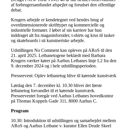
af forbrugersamfundet afspejlet og forudset den offentlige
debat.
Krugers arbejde er kendetegnet ved hendes brug af
overdimensionerede skrifttyper og kommercielle og
industrielle formater. I løbet af sin karriere har hun
inddraget alt fra magasinforsider, t-shirts og krus til tasker
og skateboards i sit kunstneriske arbejde.
Udstillingen No Comment kan opleves på ARoS til den
21. april 2025. Letbanetogene beklædt med Barbara
Krugers værker kører på Aarhus Letbanes linje L2 fra den
9. december 2024 og i hele udstillingsperioden.
Presseevent: Oplev letbanetog blive til kørende kunstværk
Lørdag den 7. december kl. 10.30 bliver det første
letbanetog forvandlet til et kørende kunstværk.
Presseeventet foregår ved Aarhus Letbanes hovedkontor
på Thomas Koppels Gade 311, 8000 Aarhus C.
Program
10.30: Introduktion til udstillingen og samarbejdet mellem
ARoS og Aarhus Letbane v. kurator Ellen Drude Skeel