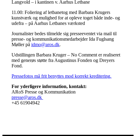
Langvold – i kantinen v. Aarhus Letbane
11.00: Foliering af letbanetog med Barbara Krugers
kunstværk og mulighed for at opleve toget både inde- og
udefra – på Aarhus Letbanes værksted
Journalister bedes tilmelde sig presseeventet via mail til
presse- og kommunikationsmedarbejder Ida Fuglsang
Møller på
idmo@aros.dk
.
Udstillingen Barbara Kruger – No Comment er realiseret
med generøs støtte fra Augustinus Fonden og Dreyers
Fond.
Pressefotos må frit benyttes mod korrekt kreditering.
For yderligere information, kontakt:
ARoS Presse og Kommunikation
presse@aros.dk
+45 61904942