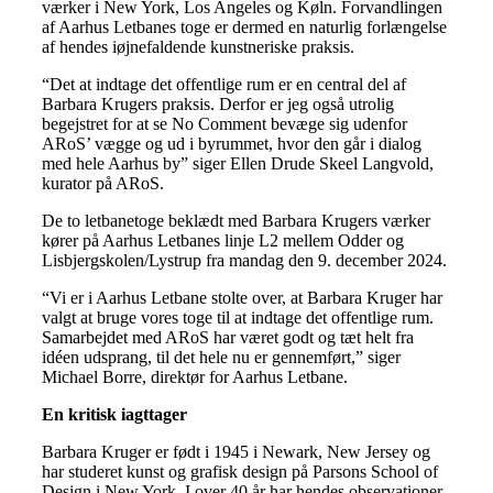
værker i New York, Los Angeles og Køln. Forvandlingen
af Aarhus Letbanes toge er dermed en naturlig forlængelse
af hendes iøjnefaldende kunstneriske praksis.
“Det at indtage det offentlige rum er en central del af
Barbara Krugers praksis. Derfor er jeg også utrolig
begejstret for at se No Comment bevæge sig udenfor
ARoS’ vægge og ud i byrummet, hvor den går i dialog
med hele Aarhus by” siger Ellen Drude Skeel Langvold,
kurator på ARoS.
De to letbanetoge beklædt med Barbara Krugers værker
kører på Aarhus Letbanes linje L2 mellem Odder og
Lisbjergskolen/Lystrup fra mandag den 9. december 2024.
“Vi er i Aarhus Letbane stolte over, at Barbara Kruger har
valgt at bruge vores toge til at indtage det offentlige rum.
Samarbejdet med ARoS har været godt og tæt helt fra
idéen udsprang, til det hele nu er gennemført,” siger
Michael Borre, direktør for Aarhus Letbane.
En kritisk iagttager
Barbara Kruger er født i 1945 i Newark, New Jersey og
har studeret kunst og grafisk design på Parsons School of
Design i New York. I over 40 år har hendes observationer