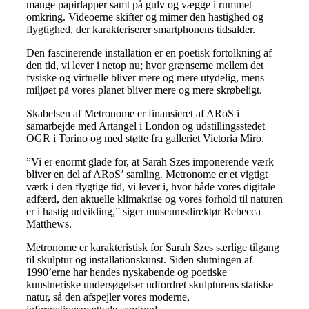
mange papirlapper samt på gulv og vægge i rummet
omkring. Videoerne skifter og mimer den hastighed og
flygtighed, der karakteriserer smartphonens tidsalder.
Den fascinerende installation er en poetisk fortolkning af
den tid, vi lever i netop nu; hvor grænserne mellem det
fysiske og virtuelle bliver mere og mere utydelig, mens
miljøet på vores planet bliver mere og mere skrøbeligt.
Skabelsen af Metronome er finansieret af ARoS i
samarbejde med Artangel i London og udstillingsstedet
OGR i Torino og med støtte fra galleriet Victoria Miro.
”Vi er enormt glade for, at Sarah Szes imponerende værk
bliver en del af ARoS’ samling. Metronome er et vigtigt
værk i den flygtige tid, vi lever i, hvor både vores digitale
adfærd, den aktuelle klimakrise og vores forhold til naturen
er i hastig udvikling,” siger museumsdirektør Rebecca
Matthews.
Metronome er karakteristisk for Sarah Szes særlige tilgang
til skulptur og installationskunst. Siden slutningen af
1990’erne har hendes nyskabende og poetiske
kunstneriske undersøgelser udfordret skulpturens statiske
natur, så den afspejler vores moderne,