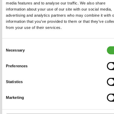
media features and to analyse our traffic. We also share
information about your use of our site with our social media,
Tidligere udstillinger
advertising and analytics partners who may combine it with o
information that you’ve provided to them or that they’ve colle
As Seen Below
from your use of their services.
Your rainbow panorama
Consent
Necessary
Samlingen
Selection
Program 2026
Preferences
Statistics
Kalender
Marketing
ARoS Talks
Bevægelse