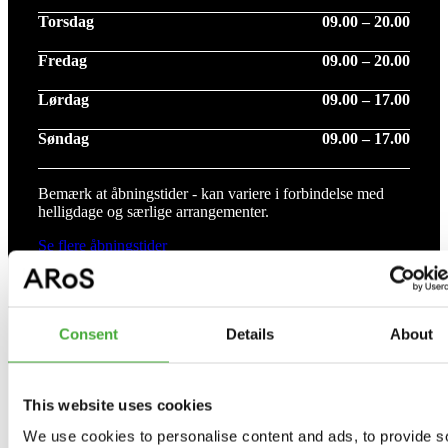
Torsdag
09.00 – 20.00
Fredag
09.00 – 20.00
Lørdag
09.00 – 17.00
Søndag
09.00 – 17.00
Bemærk at åbningstider - kan variere i forbindelse med
helligdage og særlige arrangementer.
Se flere åbningstider
Consent
Details
About
Udstillinger
Aktuelle udstillinger
This website uses cookies
We use cookies to personalise content and ads, to provide s
Kommende udstillinger