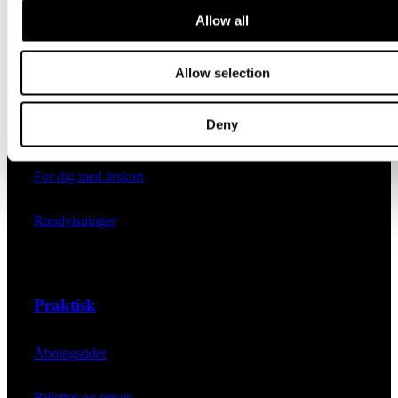
Allow all
Børn og familier
Allow selection
Ferniseringer
Deny
Foredrag
For dig med årskort
Rundvisninger
Praktisk
Åbningstider
Billetter og priser