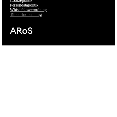
Cookiepolitik
Persondatapolitik
Whistleblowerordning
Tilbudsindhentning