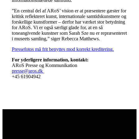
informationsmættede samfund.
”En central del af ARoS’ vision er at præsentere gæster for
kritisk reflekteret kunst, internationale samtidskunstnere og
forskellige kunstformer – derfor har værket stor betydning
for ARoS. Vi er også særligt glade for, at en så
toneangivende kunstner som Sarah Sze nu er repræsenteret
i museets samling,” siger Rebecca Matthews.
Pressefotos må frit benyttes mod korrekt kreditering.
For yderligere information, kontakt:
ARoS Presse og Kommunikation
presse@aros.dk
+45 61904942