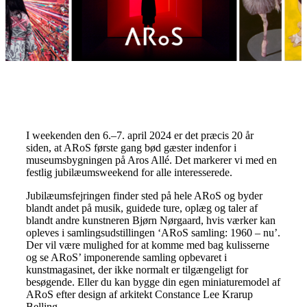
I weekenden den 6.–7. april 2024 er det præcis 20 år
siden, at ARoS første gang bød gæster indenfor i
museumsbygningen på Aros Allé. Det markerer vi med en
festlig jubilæumsweekend for alle interesserede.
Jubilæumsfejringen finder sted på hele ARoS og byder
blandt andet på musik, guidede ture, oplæg og taler af
blandt andre kunstneren Bjørn Nørgaard, hvis værker kan
opleves i samlingsudstillingen ‘ARoS samling: 1960 – nu’.
Der vil være mulighed for at komme med bag kulisserne
og se ARoS’ imponerende samling opbevaret i
kunstmagasinet, der ikke normalt er tilgængeligt for
besøgende. Eller du kan bygge din egen miniaturemodel af
ARoS efter design af arkitekt Constance Lee Krarup
Belling.