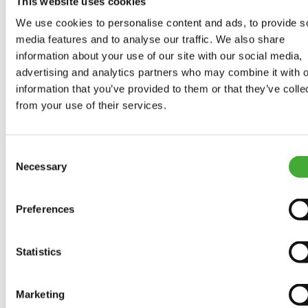
This website uses cookies
Aktuelle udstillinger
We use cookies to personalise content and ads, to provide s
media features and to analyse our traffic. We also share
Kommende udstillinger
information about your use of our site with our social media,
advertising and analytics partners who may combine it with o
Tidligere udstillinger
information that you’ve provided to them or that they’ve colle
from your use of their services.
As Seen Below
Consent
Your rainbow panorama
Necessary
Selection
Samlingen
Preferences
Program 2026
Statistics
Kalender
Marketing