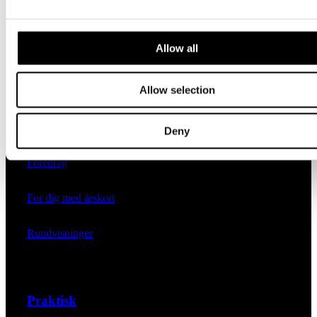
ARoS Talks
Allow all
Bevægelse
Allow selection
Børn og familier
Ferniseringer
Deny
Foredrag
For dig med årskort
Rundvisninger
Praktisk