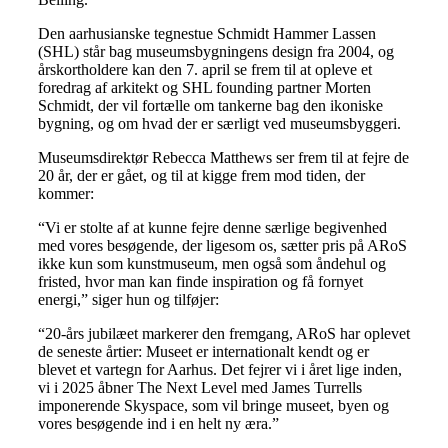
Den aarhusianske tegnestue Schmidt Hammer Lassen
(SHL) står bag museumsbygningens design fra 2004, og
årskortholdere kan den 7. april se frem til at opleve et
foredrag af arkitekt og SHL founding partner Morten
Schmidt, der vil fortælle om tankerne bag den ikoniske
bygning, og om hvad der er særligt ved museumsbyggeri.
Museumsdirektør Rebecca Matthews ser frem til at fejre de
20 år, der er gået, og til at kigge frem mod tiden, der
kommer:
“Vi er stolte af at kunne fejre denne særlige begivenhed
med vores besøgende, der ligesom os, sætter pris på ARoS
ikke kun som kunstmuseum, men også som åndehul og
fristed, hvor man kan finde inspiration og få fornyet
energi,” siger hun og tilføjer:
“20-års jubilæet markerer den fremgang, ARoS har oplevet
de seneste årtier: Museet er internationalt kendt og er
blevet et vartegn for Aarhus. Det fejrer vi i året lige inden,
vi i 2025 åbner The Next Level med James Turrells
imponerende Skyspace, som vil bringe museet, byen og
vores besøgende ind i en helt ny æra.”