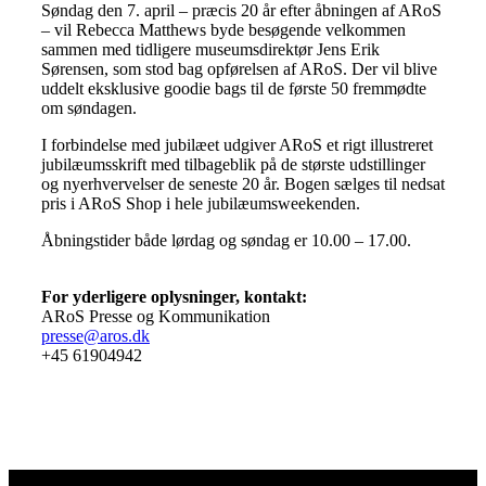
Søndag den 7. april – præcis 20 år efter åbningen af ARoS
– vil Rebecca Matthews byde besøgende velkommen
sammen med tidligere museumsdirektør Jens Erik
Sørensen, som stod bag opførelsen af ARoS. Der vil blive
uddelt eksklusive goodie bags til de første 50 fremmødte
om søndagen.
I forbindelse med jubilæet udgiver ARoS et rigt illustreret
jubilæumsskrift med tilbageblik på de største udstillinger
og nyerhvervelser de seneste 20 år. Bogen sælges til nedsat
pris i ARoS Shop i hele jubilæumsweekenden.
Åbningstider både lørdag og søndag er 10.00 – 17.00.
For yderligere oplysninger, kontakt:
ARoS Presse og Kommunikation
presse@aros.dk
+45 61904942