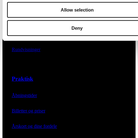
Ferniseringer
Allow selection
Foredrag
Deny
For dig med årskort
Rundvisninger
Praktisk
Åbningstider
Billetter og priser
Årskort og dine fordele