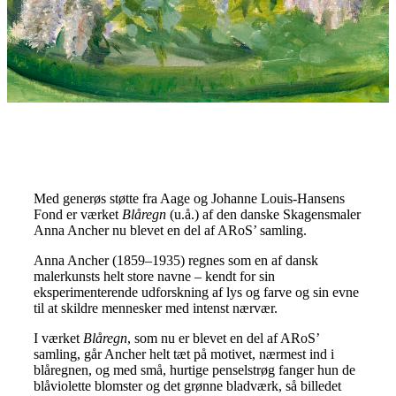
Med generøs støtte fra Aage og Johanne Louis-Hansens
Fond er værket
Blåregn
(u.å.) af den danske Skagensmaler
Anna Ancher nu blevet en del af ARoS’ samling.
Anna Ancher (1859–1935) regnes som en af dansk
malerkunsts helt store navne – kendt for sin
eksperimenterende udforskning af lys og farve og sin evne
til at skildre mennesker med intenst nærvær.
I værket
Blåregn
, som nu er blevet en del af ARoS’
samling, går Ancher helt tæt på motivet, nærmest ind i
blåregnen, og med små, hurtige penselstrøg fanger hun de
blåviolette blomster og det grønne bladværk, så billedet