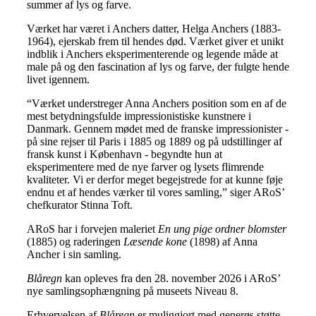
summer af lys og farve.
Værket har været i Anchers datter, Helga Anchers (1883-
1964), ejerskab frem til hendes død. Værket giver et unikt
indblik i Anchers eksperimenterende og legende måde at
male på og den fascination af lys og farve, der fulgte hende
livet igennem.
“Værket understreger Anna Anchers position som en af de
mest betydningsfulde impressionistiske kunstnere i
Danmark. Gennem mødet med de franske impressionister -
på sine rejser til Paris i 1885 og 1889 og på udstillinger af
fransk kunst i København - begyndte hun at
eksperimentere med de nye farver og lysets flimrende
kvaliteter. Vi er derfor meget begejstrede for at kunne føje
endnu et af hendes værker til vores samling,” siger ARoS’
chefkurator Stinna Toft.
ARoS har i forvejen maleriet
En ung pige ordner blomster
(1885) og raderingen
Læsende kone
(1898) af Anna
Ancher i sin samling.
Blåregn
kan opleves fra den 28. november 2026 i ARoS’
nye samlingsophængning på museets Niveau 8.
Erhvervelsen af
Blåregn
er muliggjort med generøs støtte