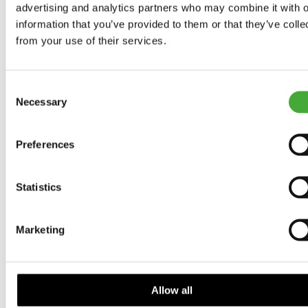
As Seen Below
advertising and analytics partners who may combine it with o
information that you’ve provided to them or that they’ve colle
from your use of their services.
Your rainbow panorama
Samlingen
Consent
Necessary
Selection
Program 2026
Preferences
Kalender
Statistics
ARoS Talks
Marketing
Bevægelse
Børn og familier
Allow all